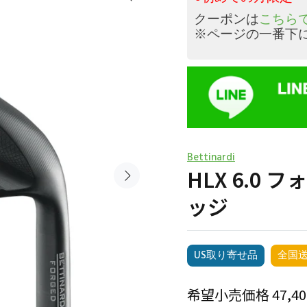
クーポンは
こちらで
※ページの一番下
Bettinardi
HLX 6.0
ッジ
US取り寄せ品
全国
希望小売価格 47,4