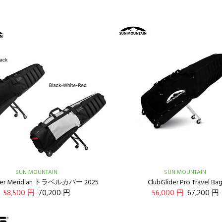
SUN MOUNTAIN
SUN MOUNTAIN
ider Meridian トラベルカバー 2025
ClubGlider Pro Travel Ba
58,500 円
70,200 円
56,000 円
67,200 円