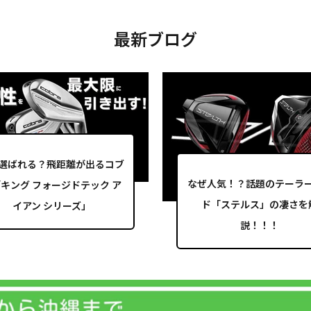
最新ブログ
選ばれる？飛距離が出るコブ
なぜ人気！？話題のテーラ
キング フォージドテック ア
ド「ステルス」の凄さを
イアン シリーズ」
説！！！