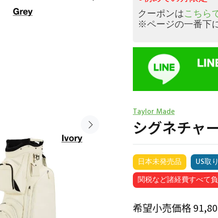
クーポンは
こちらで
※ページの一番下
Taylor Made
シグネチャー 
日本未発売品
US取
関税など諸経費すべて負
希望小売価格 91,8